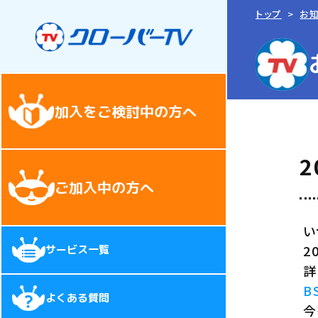
トップ
お
加入をご検討中の方へ
ご加入中の方へ
い
2
サービス一覧
詳
B
よくある質問
今