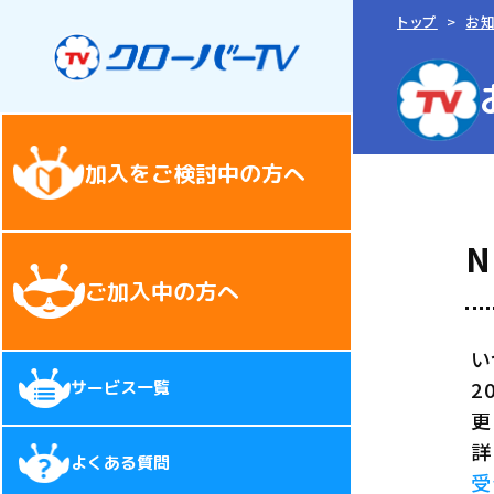
トップ
お
加入をご検討中の方へ
ご加入中の方へ
い
2
サービス一覧
更
詳
よくある質問
受