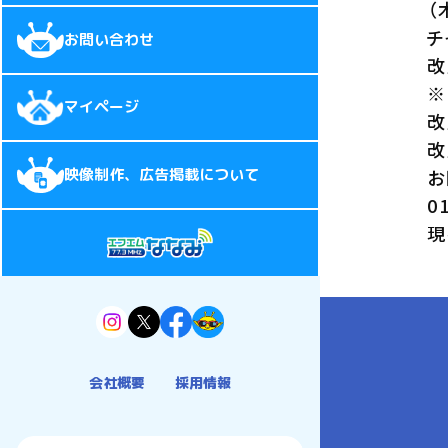
（
チ
お問い合わせ
改
※
マイページ
改
改
映像制作、広告掲載について
お
0
現
会社概要
採用情報