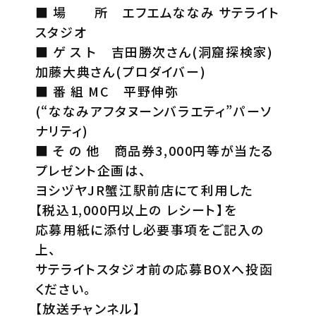
■ 場 所 エフエムななみ サテライト
スタジオ
■ ゲ ス ト 吉田勝次さん(洞窟探検家)
加藤大典さん(プロダイバー)
■ 番 組 MC 平野伸弥
(“ななみアフタヌーンバラエティ”パーソ
ナリティ)
■ そ の 他 商品券3,000円等が当たる
プレゼント企画は、
ヨシヅヤJR蟹江駅前店にて利用した
【税込1,000円以上の レシート】を
応募用紙に添付し必要事項をご記入の
上、
サテライトスタジオ前の応募BOXへ投函
ください。
【放送チャンネル】