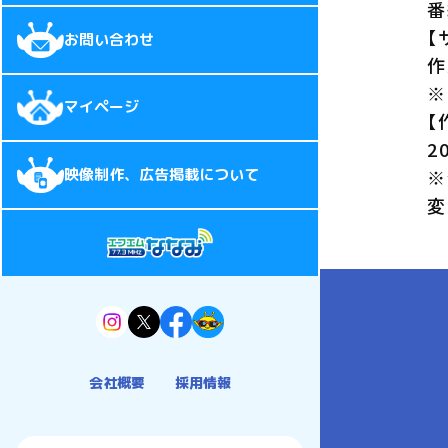
番
【
お問い合わせ
作
※
マイページ
【
2
映像制作、広告掲載について
※
変
会社概要
採用情報