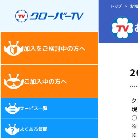
トップ
お
加入をご検討中の方へ
2
ご加入中の方へ
ク
現
サービス一覧
○
※
よくある質問
※