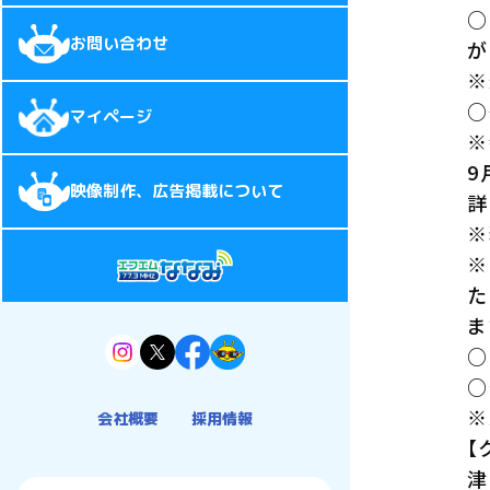
○
お問い合わせ
が
※
○
マイページ
※
9
映像制作、広告掲載について
詳
※
※
た
ま
○
○
※
会社概要
採用情報
【
津