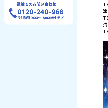
T
津
T
清
T