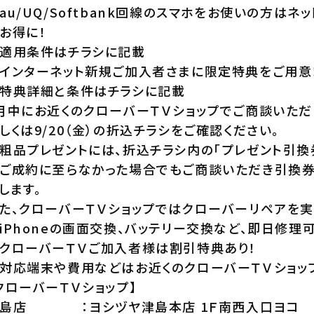
au/UQ/Softbank回線のスマホをお使いの方は
お得に！
適用条件はチラシに記載
インターネット新規ご加入者さまに限定特典をご用意
特典詳細と条件はチラシに記載
月中にお近くのクローバーＴＶショップでご商談いただ
しくは9/20（金）の折込チラシをご確認ください。
粗品プレゼントには、折込チラシ内の「プレゼント引換
ご成約に至らなかった場合でもご商談いただき引換
します。
た、クローバーＴＶショップではクローバーリペアを実
iPhoneの画面交換、バッテリー交換など、即日修理可
クローバーＴＶご加入者様は割引特典あり！
対応端末や費用などはお近くのクローバーＴＶショッ
クローバーＴＶショップ】
島店 ：ヨシヅヤ津島本店 1Ｆ南西入口ヨコ