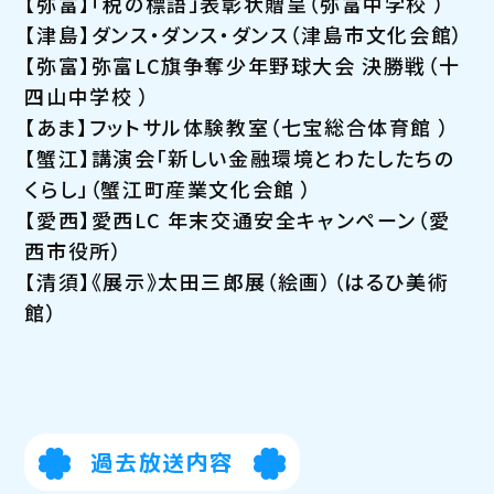
【弥富】「税の標語」表彰状贈呈（弥富中学校 ）
【津島】ダンス・ダンス・ダンス（津島市文化会館）
【弥富】弥富LC旗争奪少年野球大会 決勝戦（十
四山中学校 ）
【あま】フットサル体験教室（七宝総合体育館 ）
【蟹江】講演会「新しい金融環境とわたしたちの
くらし」（蟹江町産業文化会館 ）
【愛西】愛西LC 年末交通安全キャンペーン（愛
西市役所）
【清須】《展示》太田三郎展（絵画）（はるひ美術
館）
過去放送内容