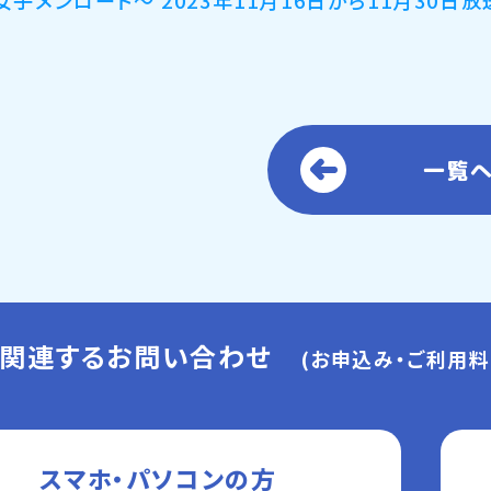
女子メンロード～ 2023年11月16日から11月30日放
一覧
に関連するお問い合わせ
(お申込み・ご利用料
スマホ・パソコンの方