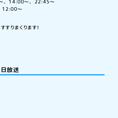
～、14:00～、22:45～
12:00～
すすりまくります！
1日放送