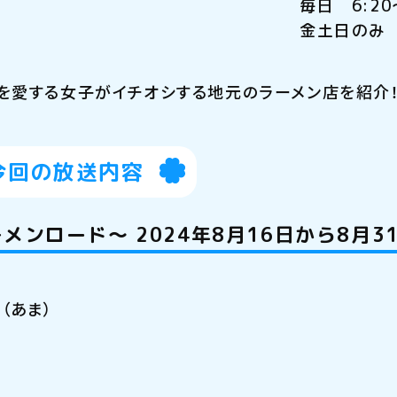
毎日 6:20
金土日のみ 
を愛する女子がイチオシする地元のラーメン店を紹介！
今回の放送内容
メンロード～ 2024年8月16日から8月3
（あま）