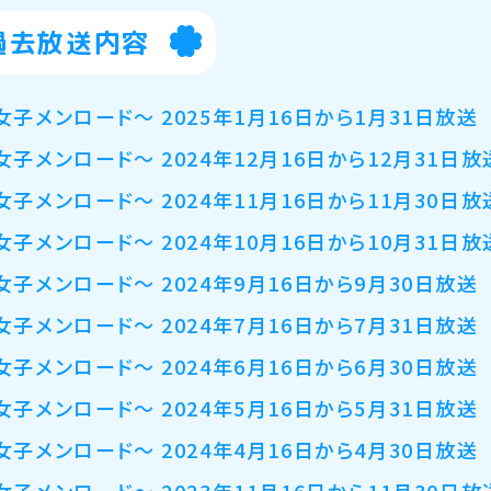
過去放送内容
女子メンロード～ 2025年1月16日から1月31日放送
女子メンロード～ 2024年12月16日から12月31日放
女子メンロード～ 2024年11月16日から11月30日放
女子メンロード～ 2024年10月16日から10月31日放
女子メンロード～ 2024年9月16日から9月30日放送
女子メンロード～ 2024年7月16日から7月31日放送
女子メンロード～ 2024年6月16日から6月30日放送
女子メンロード～ 2024年5月16日から5月31日放送
女子メンロード～ 2024年4月16日から4月30日放送