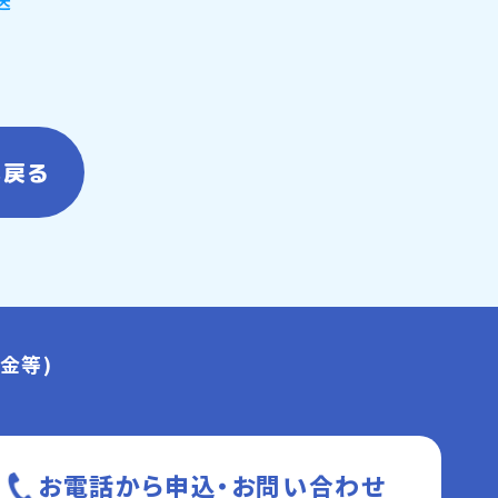
送
へ戻る
金等)
お電話から申込・お問い合わせ