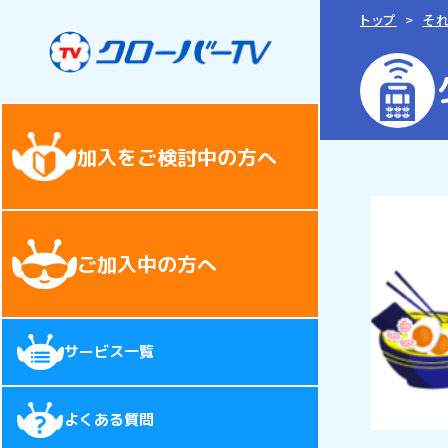
トップ
それ
加入をご検討中の方へ
ご加入中の方へ
サービス一覧
よくある質問