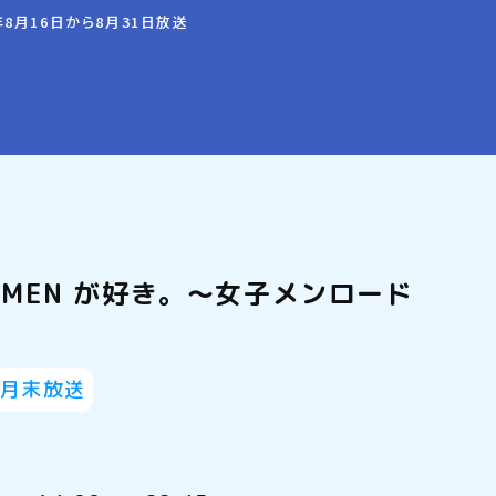
年8月16日から8月31日放送
 MEN が好き。～女子メンロード
～月末放送