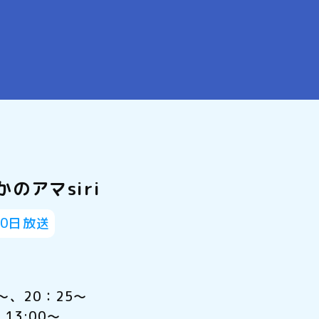
のアマsiri
10日放送
～、20：25～
13:00～