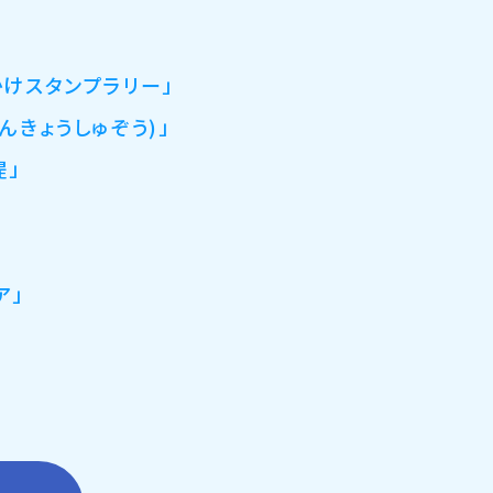
でかけスタンプラリー」
かんきょうしゅぞう)」
堤」
ア」