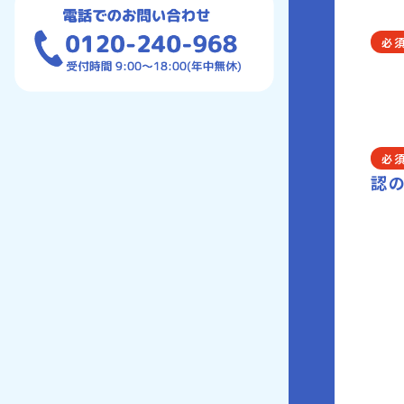
必
必
認の