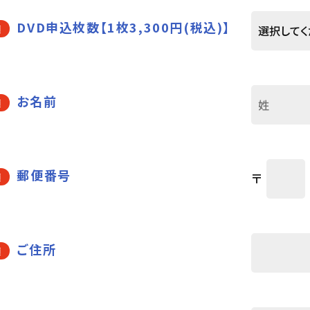
DVD申込枚数【1枚3,300円(税込)】
須
お名前
須
郵便番号
〒
須
ご住所
須