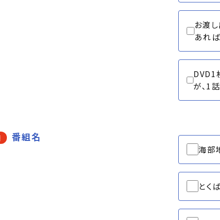
お渡し
あれば
DVD
が、1
番組名
須
海部
とく