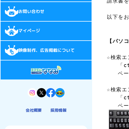
請求書を
お問い合わせ
以下をお
マイページ
【パソ
映像制作、広告掲載について
☆検索エ
   「
   ペ
☆検索エ
   「
   ペ
会社概要
採用情報