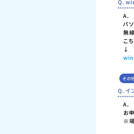
w
パ
無
こち
↓
wi
その
イ
お
※