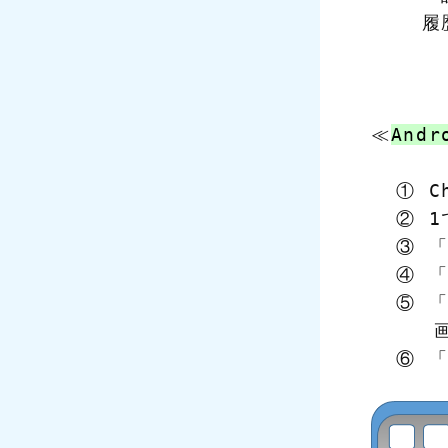
    
≪
Andr
  ① 
  ② 
  ③ 
  ④ 
  ⑤ 
    
  ⑥ 