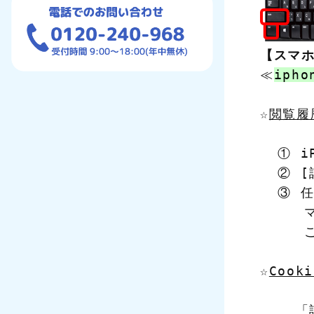
【スマ
≪
ipho
☆
閲覧履
  ① i
  ② 
  ③ 
    
    
☆
Coo
    