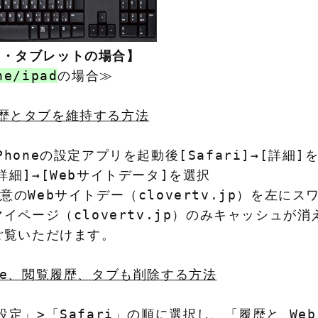
ホ・タブレットの場合】
ne/ipad
の場合≫

歴とタブを維持する方法
Phoneの設定アプリを起動後[Safari]→[詳細]を
[詳細]→[Webサイトデータ]を選択

任意のWebサイトデー（clovertv.jp）を左にス
 マイページ（clovertv.jp）のみキャッシュが
 ご覧いただけます。

kie、閲覧履歴、タブも削除する方法
「設定」>「Safari」の順に選択し、「履歴と W