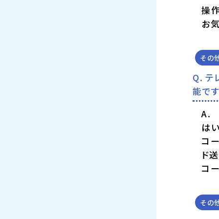
操
お
その
テ
能です
はい
コー
ド
コ
その