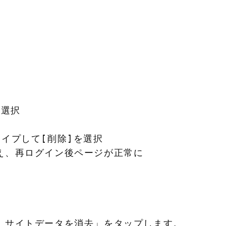
選択

ワイプして[削除]を選択

消え、再ログイン後ページが正常に

eb サイトデータを消去」をタップします。
