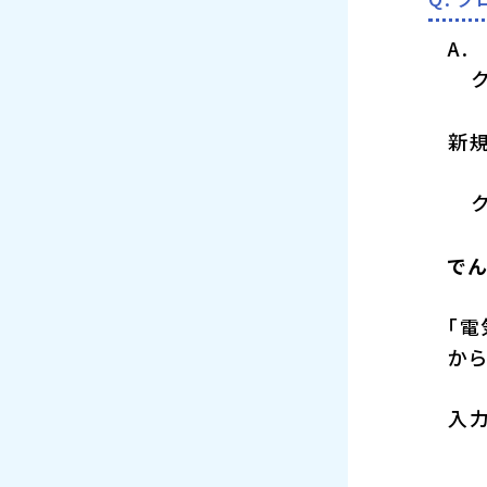
新
で
「電
か
入