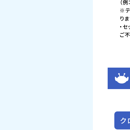
（例
※
りま
・セ
ご不
ク