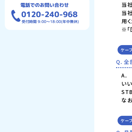
当
当
用く
※
ケー
全
い
ST
なお
ケー