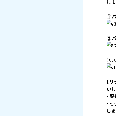
しま
①
②パ
③
【
いし
・配
・
しま