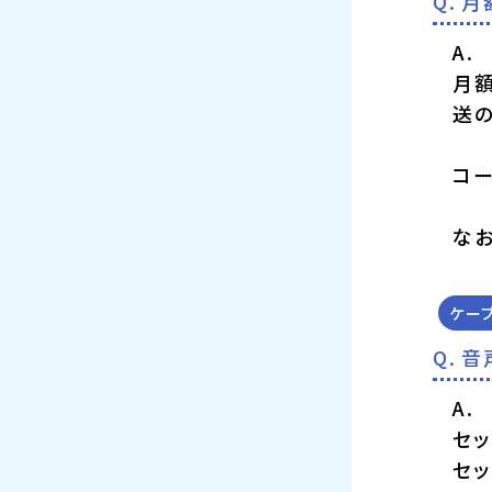
月
月額
送の
コ
なお
ケー
音
セッ
セッ