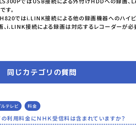
Z-LS300PではUSB接続による外付けHDDへの録
です。
CH820ではi.LINK接続による他の録画機器へのハイ
録画、i.LINK接続による録画は対応するレコーダーが必
同じカテゴリの質問
ブルテレビ
料金
Ｖの利用料金にＮＨＫ受信料は含まれていますか？