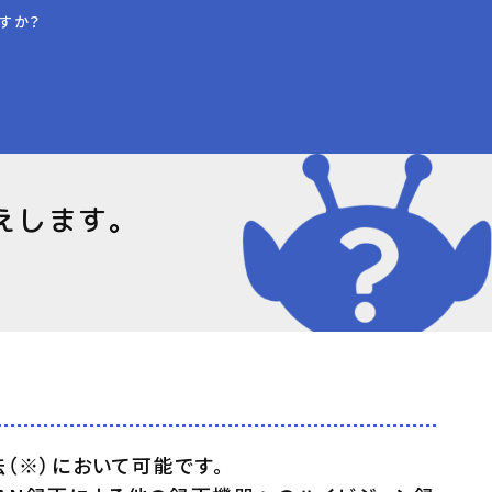
すか？
えします。
（※）において可能です。