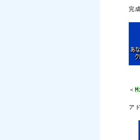
完成
＜
M
ア