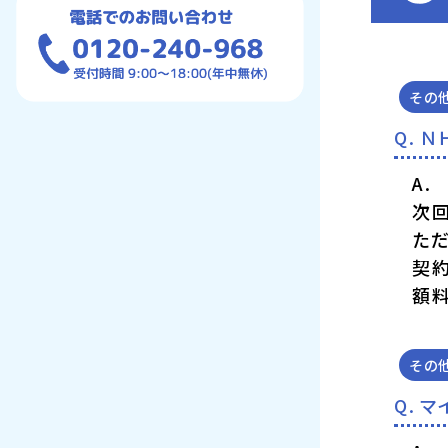
その
Ｎ
次
た
契約
額料
その
マ