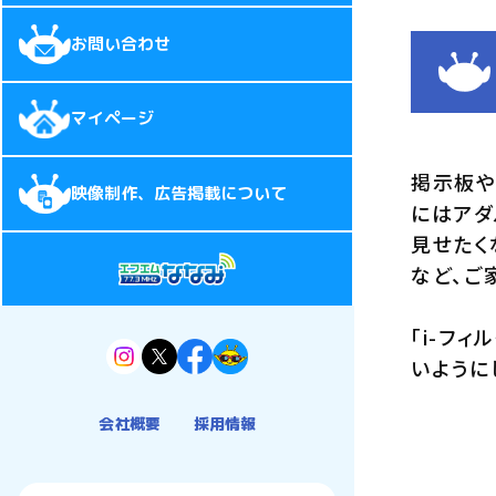
お問い合わせ
マイページ
掲示板や
映像制作、広告掲載について
にはアダ
見せたく
など、ご
「i-フ
いように
会社概要
採用情報