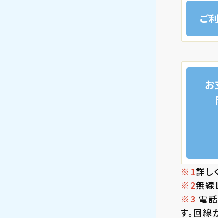
ご
お
詳し
無線
電話
す。回線