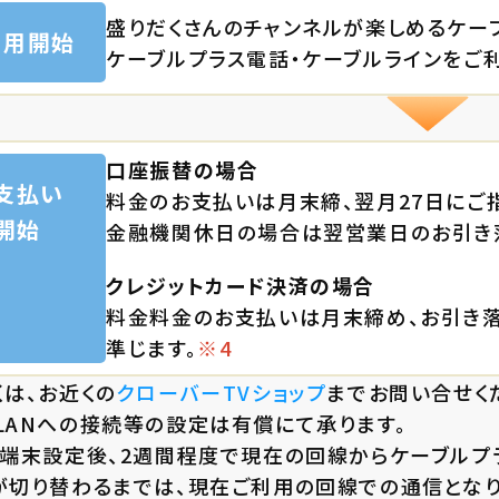
盛りだくさんのチャンネルが楽しめるケー
利用
開始
ケーブルプラス電話・ケーブルラインをご利
口座振替の場合
支払い
料金のお支払いは月末締、翌月27日にご
開始
金融機関休日の場合は翌営業日のお引き落
クレジットカード決済の場合
料金料金のお支払いは月末締め、お引き
準じます。
※4
くは、お近くの
クローバーTVショップ
までお問い合せく
LANへの接続等の設定は有償にて承ります。
端末設定後、2週間程度で現在の回線からケーブルプ
が切り替わるまでは、現在ご利用の回線での通信となり