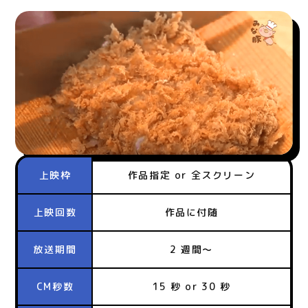
上映枠
作品指定 or 全スクリーン
上映回数
作品に付随
放送期間
2 週間～
CM秒数
15 秒 or 30 秒