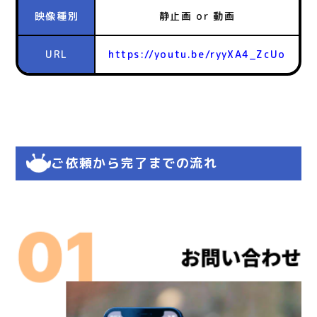
映像種別
静止画 or 動画
URL
https://youtu.be/ryyXA4_ZcUo
ご依頼から完了までの流れ