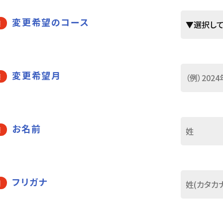
変更希望のコース
須
変更希望月
須
お名前
須
フリガナ
須