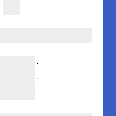
-
-
-