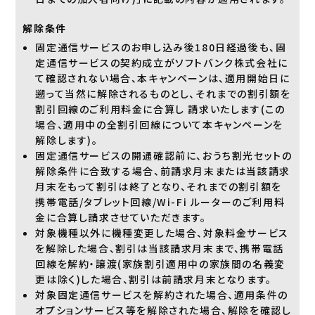
解除条件
固定通信サービスのお申し込み後180日経過後も、固
定通信サービスの契約成立がソフトバンク株式会社に
て確認されない場合、本キャンペーンは、適用開始日に
遡って当然に解除されるものとし、それまでの割引額を
割引回線のご利用料金に合算し 請求いたします(この
場合、適用中の全割引回線について本キャンペーンを
解除します)。
固定通信サービスの開通確認前に、おうち割光セットの
解除条件に合致する場合、前請求月末または当該請求
月末をもって割引は終了となり、それまでの割引額を
携帯電話/タブレット回線/Wi-Fi ルーターのご利用料
金に合算し請求させていただきます。
対象機種以外に機種変更した場合、対象料金サービス
を解除した場合、割引は当該請求月末まで、携帯電話
回線を解約・譲渡(家族割引適用中の家族間の名義変
更は除く)した場合、割引は前請求月末となります。
対象固定通信サービスを解約された場合、適用条件の
オプションサービス等を解除された場合、解除を確認し