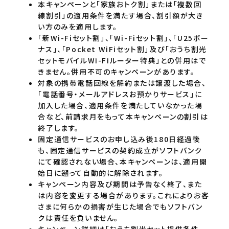
本キャンペーンと「家族おトク割」または「複数回
線割引」の適用条件を満たす場合、割引額が大き
い方のみを適用します。
「新Wi-Fiセット割」、「Wi-Fiセット割」、「U25ボー
ナス」、「Pocket WiFiセット割」及び「おうち割光
セットモバイルWi-Fiルーター特典」との併用はで
きません。併用不可のキャンペーンがあります。
対象の携帯電話回線を解約または譲渡した場合、
「電話番号・メールアドレスお預かりサービス」に
加入した場合、適用条件を満たしていなかった場
合など、前請求月をもって本キャンペーンの割引は
終了します。
固定通信サービスのお申し込み後180日経過後
も、固定通信サービスの契約成立がソフトバンク
にて確認されない場合、本キャンペーンは、適用開
始日に遡って自動的に解除されます。
キャンペーン内容及び期間は予告なく終了、また
は内容を変更する場合があります。これによりお客
さまに何らかの損害が生じた場合でもソフトバン
クは責任を負いません。
キャンペーン詳細は「おうち割光セット提供条件