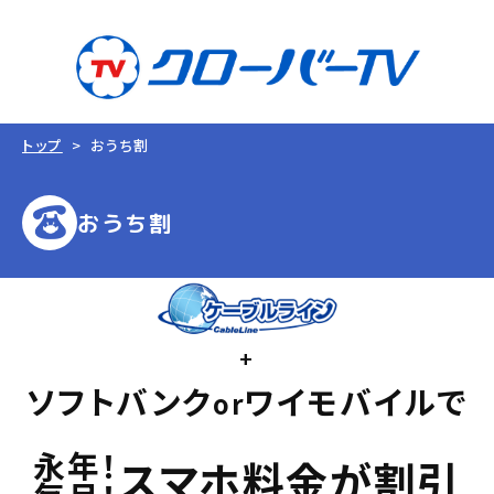
トップ
おうち割
おうち割
+
ソフトバンク
ワイモバイルで
or
永年！
スマホ料金が割引