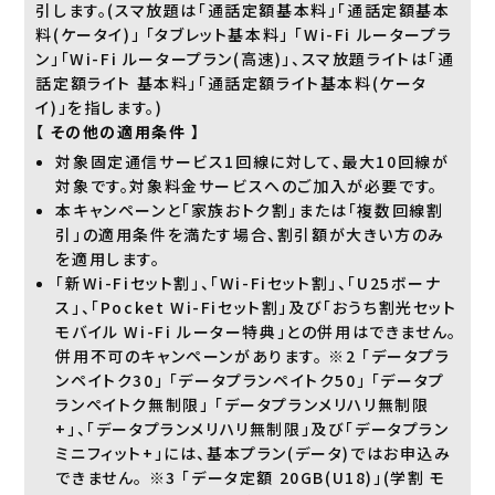
引します。(スマ放題は「通話定額基本料」「通話定額基本
料(ケータイ)」 「タブレット基本料」 「Wi-Fi ルータープラ
ン」「Wi-Fi ルータープラン(高速)」、スマ放題ライトは「通
話定額ライト 基本料」「通話定額ライト基本料(ケータ
イ)」を指します。)
【 その他の適用条件 】
対象固定通信サービス1回線に対して、最大10回線が
対象です。対象料金サービスへのご加入が必要です。
本キャンペーンと「家族おトク割」または「複数回線割
引」の適用条件を満たす場合、割引額が大きい方のみ
を適用します。
「新Wi-Fiセット割」、「Wi-Fiセット割」、「U25ボーナ
ス」、「Pocket Wi-Fiセット割」及び「おうち割光セット
モバイル Wi-Fi ルーター特典」との併用はできません。
併用不可のキャンペーンがあります。 ※2 「データプラ
ンペイトク30」 「データプランペイトク50」 「データプ
ランペイトク無制限」 「データプランメリハリ無制限
+」、「データプランメリハリ無制限」及び「データプラン
ミニフィット+」には、基本プラン(データ)ではお申込み
できません。 ※3 「データ定額 20GB(U18)」(学割 モ