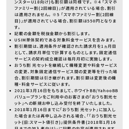
ンスターU18向け)も割引額は同様です。 ※4 「スマホ
ファミリー割(2回線目)」が適用されている場合、割引
は適用されません。 ※5 「スマホファミリー割(2回線
目)」が適用されている場合、割引額は550円となりま
す。
記載の金額を税抜金額から割引します。
USIM単体契約である対象料金サービスを含みます。
割引期間は、適用条件が確認された請求月を1ヵ月目
として、請求月単位で計算するものとします。固定通信
サービスの契約成立確認は毎月月初に実施します。
おうち割 光セットを継続して機種変更や料金サービス
の変更、対象固定通信サービス間の変更等を行った場
合、割引期間は引き継がれます。割引額は変更後の機
種・料金サービスに従います。
2021年3月16日をもちまして、ホワイトBB/YahooBB
バリュープランをご利用中のお客さまの「おうち割光セ
ット」への新規お申し込み受付を終了いたしました。
2018年1月16日までに「おうち割 光セット」に加入し
た場合または再申し込みされる場合、「「おうち割光セ
ット(旧:スマート値引き)」提供条件書(2018年1月16
日までの加入者向け)」に記載の内容が適用されます。