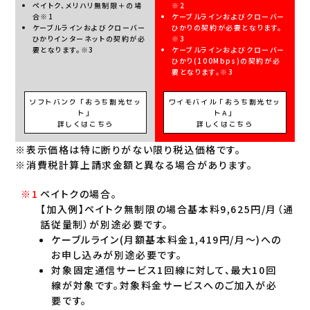
ペイトク、メリハリ無制限＋の場
※2
合※1
ケーブルラインおよびクローバー
ケーブルラインおよびクローバー
ひかりの契約が必要となります。
ひかりインターネットの契約が必
※3
要となります。※3
ケーブルラインおよびクローバー
ひかり(100Mbps)の契約が必
要となります。※3
ソフトバンク「おうち割光セッ
ワイモバイル「おうち割光セッ
ト」
トA」
詳しくはこちら
詳しくはこちら
※表示価格は特に断りがない限り税込価格です。
※消費税計算上請求金額と異なる場合があります。
ペイトクの場合。
【加入例】ペイトク無制限の場合基本料9,625円/月（通
話従量制）が別途必要です。
ケーブルライン(月額基本料金1,419円/月～)への
お申し込みが別途必要です。
対象固定通信サービス1回線に対して、最大10回
線が対象です。対象料金サービスへのご加入が必
要です。