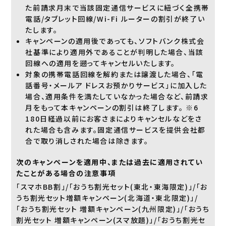
た前請求月末で当該固定通信サービスに紐づく全携帯
電話/タブレット回線/Wi-Fi ルーターの割引が終了い
たします。
キャンペーンの適用後であっても、ソフトバンク株式会
社基準により適用外であることが判明した場合、当該
回線への適用を遡ってキャンセルいたします。
対象の携帯電話回線を解約または譲渡した場合、「電
話番号・メールア ドレスお預かりサービス」に加入した
場合、適用条件を満たしていなかった場合など、前請求
月をもって本キャンペーンの割引は終了します。 ※6
180日経過以前にお客さまによりキャンセルなどをさ
れた場合も含みます。固定通信サービスを提供会社都
合で取り消しされた場合は除きます。
次のキャンペーンを適用中、または過去に適用されてい
たことがある場合の注意事項
「スマホBB割」/「おうち割光セット(東北・東海限定)」/「お
うち割光セット増額キャンペーン(北海道・東北限定)」/
「おうち割光セット 増額キャンペーン(九州限定)」/「おうち
割光セット 増額キャンペーン(スマ放題)」/「おうち割光セ