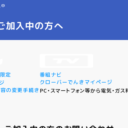
入中
ご加入中の方へ
番組ナビ
者限定
クローバーでんきマイページ
ジ
PC・スマートフォン等から電気・ガ
内容の変更手続き